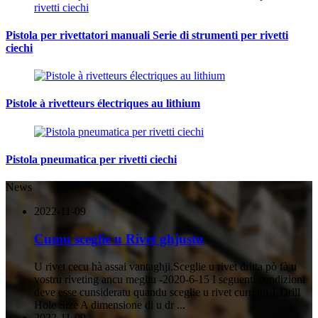
Pistola per rivettatori manuali Serie di strumenti per rivetti
ciechi
Pistole à rivetteurs électriques au lithium
Pistola pneumatica per rivetti ciechi
News
2022-11-09
Cumu sceglie u Rivet ghjustu
U rivet cecu hà assai vantaghji.Sceglie u rivet dritta pò fà u
vostru riveting ancu megliu -2020-6-15 I seguenti cundizioni
deve esse cunsideratu quandu sceglie u rivet currettu.1.Drill
Hole Size A dimensione di u dr ...
2022-11-09