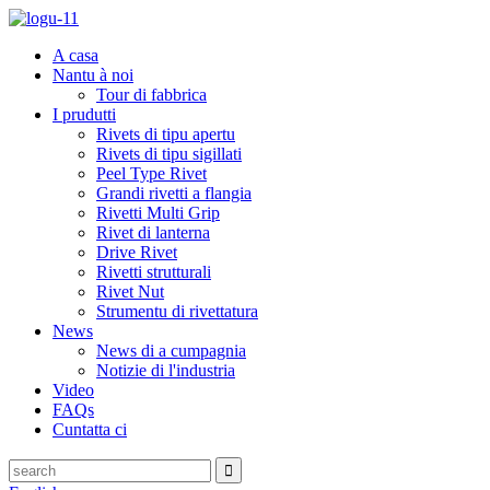
A casa
Nantu à noi
Tour di fabbrica
I prudutti
Rivets di tipu apertu
Rivets di tipu sigillati
Peel Type Rivet
Grandi rivetti a flangia
Rivetti Multi Grip
Rivet di lanterna
Drive Rivet
Rivetti strutturali
Rivet Nut
Strumentu di rivettatura
News
News di a cumpagnia
Notizie di l'industria
Video
FAQs
Cuntatta ci