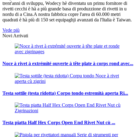
trent'anni di sviluppu, Wodecy hè diventatu un primu fornitore di
rivetti cecchi è hà a più grande basa di produzzione di rivetti in u
nordu di a Cina.A nostra fabbrica copre l'area di 60.000 metri
quadrati è hà più di 150 set equipaghji avanzati da l'Italia è Taiwan.
Vede più
Novi Arrivati
Noce à rivet à extrémité ouverte à tête plate à corps rond avec...
Testa sottile (testa ridotta) Corpo tondo estremità aperta Ri...
Testa piatta Half Hex Corps Open End Rivet Nut cù ...