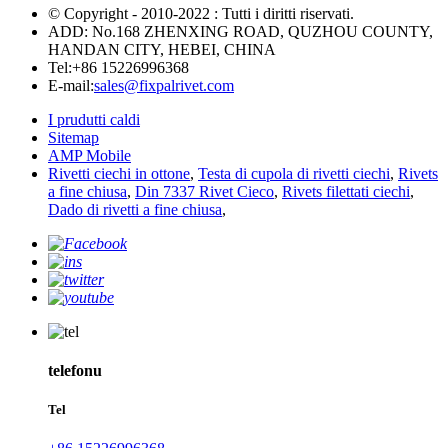
© Copyright - 2010-2022 : Tutti i diritti riservati.
ADD: No.168 ZHENXING ROAD, QUZHOU COUNTY,
HANDAN CITY, HEBEI, CHINA
Tel:
+86 15226996368
E-mail:
sales@fixpalrivet.com
I prudutti caldi
Sitemap
AMP Mobile
Rivetti ciechi in ottone
,
Testa di cupola di rivetti ciechi
,
Rivets
a fine chiusa
,
Din 7337 Rivet Cieco
,
Rivets filettati ciechi
,
Dado di rivetti a fine chiusa
,
telefonu
Tel