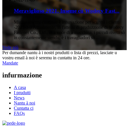
Meraviglioso 2021, Inseme cù Wodecy Fast...
Migliuramentu cuntinuu è innuvazione per scuntrà i clienti
-2021-3-9 Attualmente, in l'attellu di pruduzzione di Wodecy
Fastener Co., Ltd., in a voce di a macchina, i picculi rivetti sò
in constantemente stendu, è i travagliadori sò ...
Vede più
Per dumande nantu à i nostri prudutti o lista di prezzi, lasciate u
vostru email à noi è seremu in cuntattu in 24 ore.
Mandate
infurmazione
A casa
I prudutti
News
Nantu à noi
Cuntatta ci
FAQs