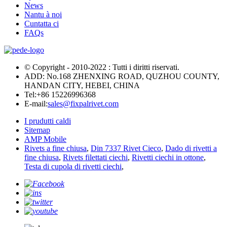
News
Nantu à noi
Cuntatta ci
FAQs
© Copyright - 2010-2022 : Tutti i diritti riservati.
ADD: No.168 ZHENXING ROAD, QUZHOU COUNTY,
HANDAN CITY, HEBEI, CHINA
Tel:
+86 15226996368
E-mail:
sales@fixpalrivet.com
I prudutti caldi
Sitemap
AMP Mobile
Rivets a fine chiusa
,
Din 7337 Rivet Cieco
,
Dado di rivetti a
fine chiusa
,
Rivets filettati ciechi
,
Rivetti ciechi in ottone
,
Testa di cupola di rivetti ciechi
,