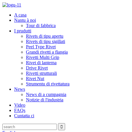
A casa
Nantu à noi
Tour di fabbrica
I prudutti
Rivets di tipu apertu
Rivets di tipu sigillati
Peel Type Rivet
Grandi rivetti a flangia
Rivetti Multi Grip
Rivet di lanterna
Drive Rivet
Rivetti strutturali
Rivet Nut
Strumentu di rivettatura
News
News di a cumpagnia
Notizie di l'industria
Video
FAQs
Cuntatta ci