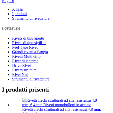
English
A casa
I prudutti
Strumentu di rivettatura
I categurie
Rivets di tipu apertu
Rivets di tipu sigillati
Peel Type Rivet
Grandi rivetti a flangia
Rivetti Multi Grip
Rivet di lanterna
Drive Rivet
Rivetti strutturali
Rivet Nut
Strumentu di rivettatura
I prudutti prisenti
Rivetti ciechi strutturali ad alta resistenza 4,8 mm,