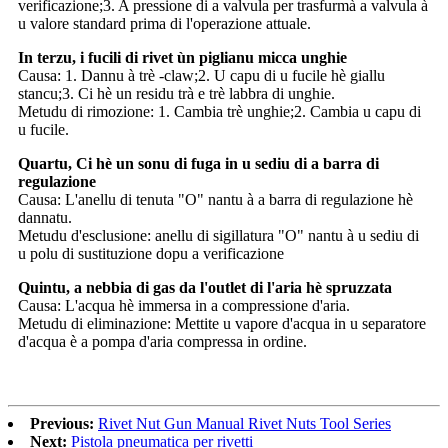
verificazione;3. A pressione di a valvula per trasfurmà a valvula à
u valore standard prima di l'operazione attuale.
In terzu, i fucili di rivet ùn piglianu micca unghie
Causa: 1. Dannu à trè -claw;2. U capu di u fucile hè giallu
stancu;3. Ci hè un residu trà e trè labbra di unghie.
Metudu di rimozione: 1. Cambia trè unghie;2. Cambia u capu di
u fucile.
Quartu, Ci hè un sonu di fuga in u sediu di a barra di
regulazione
Causa: L'anellu di tenuta "O" nantu à a barra di regulazione hè
dannatu.
Metudu d'esclusione: anellu di sigillatura "O" nantu à u sediu di
u polu di sustituzione dopu a verificazione
Quintu, a nebbia di gas da l'outlet di l'aria hè spruzzata
Causa: L'acqua hè immersa in a compressione d'aria.
Metudu di eliminazione: Mettite u vapore d'acqua in u separatore
d'acqua è a pompa d'aria compressa in ordine.
Previous:
Rivet Nut Gun Manual Rivet Nuts Tool Series
Next:
Pistola pneumatica per rivetti