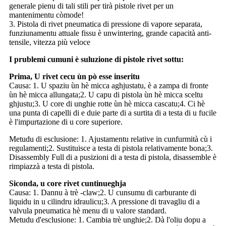
generale pienu di tali stili per tirà pistole rivet per un
mantenimentu còmode!
3. Pistola di rivet pneumatica di pressione di vapore separata,
funziunamentu attuale fissu è unwintering, grande capacità anti-
tensile, vitezza più veloce
I prublemi cumuni è suluzione di pistole rivet sottu:
Prima, U rivet cecu ùn pò esse inseritu
Causa: 1. U spaziu ùn hè micca aghjustatu, è a zampa di fronte
ùn hè micca allungata;2. U capu di pistola ùn hè micca sceltu
ghjustu;3. U core di unghie rotte ùn hè micca cascatu;4. Ci hè
una punta di capelli di e duie parte di a surtita di a testa di u fucile
è l'impurtazione di u core superiore.
Metudu di esclusione: 1. Ajustamentu relative in cunfurmità cù i
regulamenti;2. Sustituisce a testa di pistola relativamente bona;3.
Disassembly Full di a pusizioni di a testa di pistola, disassemble è
rimpiazzà a testa di pistola.
Siconda, u core rivet cuntinueghja
Causa: 1. Dannu à trè -claw;2. U cunsumu di carburante di
liquidu in u cilindru idraulicu;3. A pressione di travagliu di a
valvula pneumatica hè menu di u valore standard.
Metudu d'esclusione: 1. Cambia trè unghie;2. Dà l'oliu dopu a