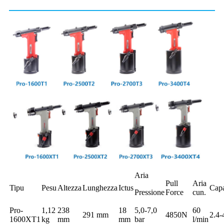
Aria
Pull
Aria
Tipu
Pesu
Altezza
Lunghezza
Ictus
Capa
Pressione
Force
cun.
Pro-
1,12
238
18
5,0-7,0
60
291 mm
4850N
2.4-
1600XT1
kg
mm
mm
bar
l/min