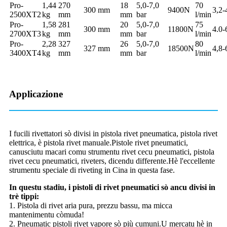
Pro-
1,44
270
18
5,0-7,0
70
300 mm
9400N
3,2-
2500XT2
kg
mm
mm
bar
l/min
Pro-
1,58
281
20
5,0-7,0
75
300 mm
11800N
4.0-
2700XT3
kg
mm
mm
bar
l/min
Pro-
2,28
327
26
5,0-7,0
80
327 mm
18500N
4,8-
3400XT4
kg
mm
mm
bar
l/min
Applicazione
I fucili rivettatori sò divisi in pistola rivet pneumatica, pistola rivet
elettrica, è pistola rivet manuale.Pistole rivet pneumatici,
canusciutu macari comu strumentu rivet cecu pneumatici, pistola
rivet cecu pneumatici, riveters, dicendu differente.Hè l'eccellente
strumentu speciale di riveting in Cina in questa fase.
In questu stadiu, i pistoli di rivet pneumatici sò ancu divisi in
trè tippi:
1. Pistola di rivet aria pura, prezzu bassu, ma micca
mantenimentu còmuda!
2. Pneumatic pistoli rivet vapore sò più cumuni.U mercatu hè in