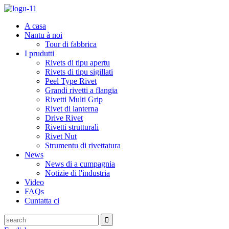
A casa
Nantu à noi
Tour di fabbrica
I prudutti
Rivets di tipu apertu
Rivets di tipu sigillati
Peel Type Rivet
Grandi rivetti a flangia
Rivetti Multi Grip
Rivet di lanterna
Drive Rivet
Rivetti strutturali
Rivet Nut
Strumentu di rivettatura
News
News di a cumpagnia
Notizie di l'industria
Video
FAQs
Cuntatta ci