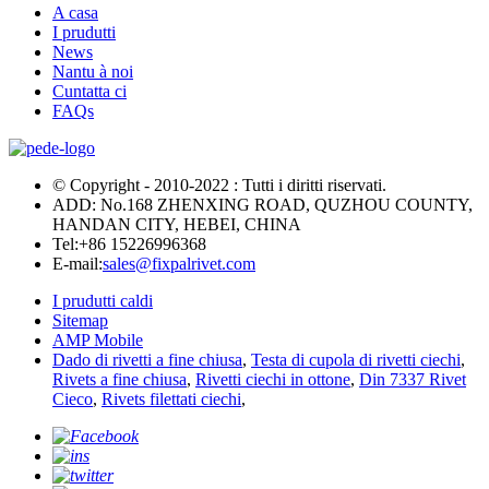
A casa
I prudutti
News
Nantu à noi
Cuntatta ci
FAQs
© Copyright - 2010-2022 : Tutti i diritti riservati.
ADD: No.168 ZHENXING ROAD, QUZHOU COUNTY,
HANDAN CITY, HEBEI, CHINA
Tel:
+86 15226996368
E-mail:
sales@fixpalrivet.com
I prudutti caldi
Sitemap
AMP Mobile
Dado di rivetti a fine chiusa
,
Testa di cupola di rivetti ciechi
,
Rivets a fine chiusa
,
Rivetti ciechi in ottone
,
Din 7337 Rivet
Cieco
,
Rivets filettati ciechi
,