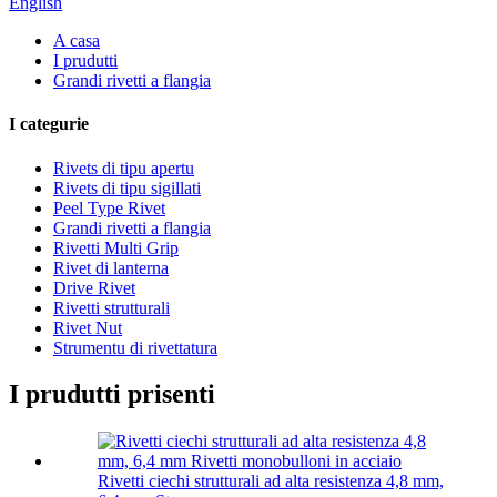
English
A casa
I prudutti
Grandi rivetti a flangia
I categurie
Rivets di tipu apertu
Rivets di tipu sigillati
Peel Type Rivet
Grandi rivetti a flangia
Rivetti Multi Grip
Rivet di lanterna
Drive Rivet
Rivetti strutturali
Rivet Nut
Strumentu di rivettatura
I prudutti prisenti
Rivetti ciechi strutturali ad alta resistenza 4,8 mm,