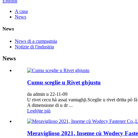
English
A casa
News
News
News di a cumpagnia
Notizie di l'industria
News
Cumu sceglie u Rivet ghjustu
da admin u 22-11-09
U rivet cecu hà assai vantaghji.Sceglie u rivet dritta pò 
A dimensione di u dr ...
Leghjite più
Meraviglioso 2021, Inseme cù Wodecy Faste