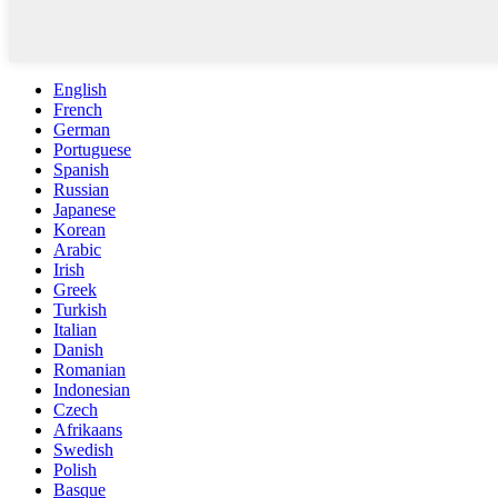
English
French
German
Portuguese
Spanish
Russian
Japanese
Korean
Arabic
Irish
Greek
Turkish
Italian
Danish
Romanian
Indonesian
Czech
Afrikaans
Swedish
Polish
Basque