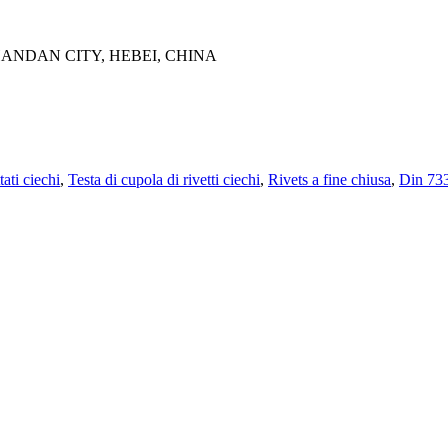
ANDAN CITY, HEBEI, CHINA
tati ciechi
,
Testa di cupola di rivetti ciechi
,
Rivets a fine chiusa
,
Din 733