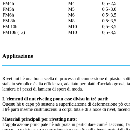
FM4h
M4
0,5~2,5
FM5h
M5
0,5~3,0
FM6h
M6
0,5~3,5
FM 8h
M8
0,5~3,5
FM 10h
M10
0,5~3,5
FM10h (12)
M10
0,5~3,5
Applicazione
Rivet nut hè una bona scelta di prucessu di cunnessione di piastra sott
stallatu sèmplice è alta efficienza, adattatu per platti d'acciaio grossi, 
lamiera è i pezzi di lamiera di sport di moda.
L'elementi di nut riveting ponu esse divisu in trè parti:
Questu hè u capu pò sustene a superficia;zona di deformazione pò cump
I trè parti inseme custituiscenu u corpu tutale di a noce di rivet, facen
Materiali principali per rivetting nuts:
L'applicazione principale hè aduprata in particulare cum'è l'acciaio, l'
prezzu, a resistenza à a corrosione è u pesu.Scegli diversi materiali di 