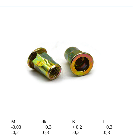
M
dk
K
L
-0,03
+ 0,3
+ 0,2
+ 0,3
-0,2
-0,3
-0,2
-0,3