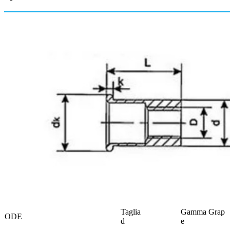
Taglia
Gamma Grap
ODE
d
e