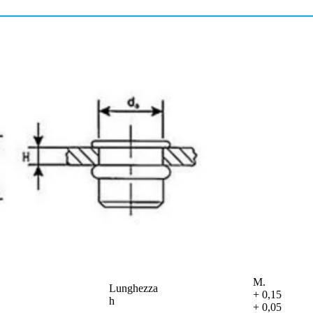
M.
Lunghezza
+ 0,15
h
+ 0,05