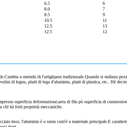
6.5
6
8.0
7
8.5
9
10.5
11
12.5
13
12.5
12
ile.Cambia u metudu di l'artighjanu tradiziunale.Quandu si stallanu pezzi 
tavulini di legnu, platti di lega d'aluminiu, platti di plastica, etc.. Hè de
ressu superficia deformazione;area di filu pò superficia di cunnessione
du chì hà forti proprietà meccaniche.
acciaio inox, l'aluminiu è u ramu cum'è u materiale principale.E caratteris
noci rivet.