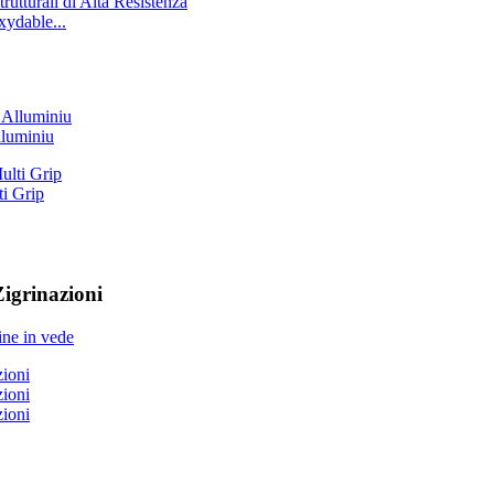
xydable...
lluminiu
i Grip
igrinazioni