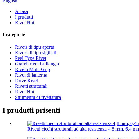
English
A casa
I prudutti
Rivet Nut
I categurie
Rivets di tipu apertu
Rivets di tipu sigillati
Peel Type Rivet
Grandi rivetti a flangia
Rivetti Multi Grip
Rivet di lanterna
Drive Rivet
Rivetti strutturali
Rivet Nut
Strumentu di rivettatura
I prudutti prisenti
Rivetti ciechi strutturali ad alta resistenza 4,8 mm, 6,4 mm