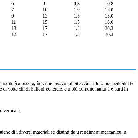
6
9
0,8
10.8
7
10
1.0
13.0
9
13
1.5
15.0
11
15
1.5
18.0
13
17
1.8
20.3
12
17
1.8
20.3
nantu à a piastra, ùn ci hè bisognu di attaccà u filu o noci saldati.Hè
cine di volte chì di bulloni generale, è u più cumune nantu à e parti in
 verticale.
tiche di i diversi materiali sò distinti da u rendiment meccanicu, u