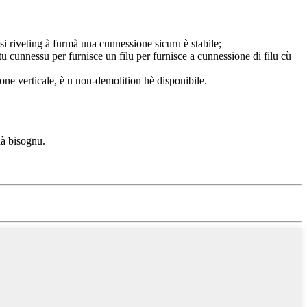
si riveting à furmà una cunnessione sicuru è stabile;
ntu cunnessu per furnisce un filu per furnisce a cunnessione di filu cù
ione verticale, è u non-demolition hè disponibile.
hà bisognu.