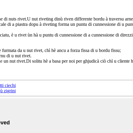
 di nuts rivet.U nut riveting dinù riven differente bordu à traversu arne
rticale di a piastra dopu à riveting forma un puntu di cunnessione di u pu
cacciatu, è u rivet ùn hà u puntu di cunnessione di a cunnessione di direzz
urmata da u nut rivet, chì hè ancu a forza fissa di u bordu fissu;
nu di u nut rivet.
 un nut rivet.Di solitu hè a basa per noi per ghjudicà ciò chì u cliente 
tti ciechi
ù zigrini