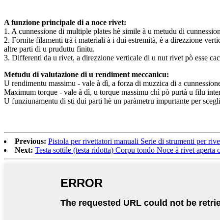
A funzione principale di a noce rivet:
1. A cunnessione di multiple plates hè simile à u metudu di cunnessione
2. Fornite filamenti trà i materiali à i dui estremità, è a direzzione ve
altre parti di u pruduttu finitu.
3. Differenti da u rivet, a direzzione verticale di u nut rivet pò esse 
Metudu di valutazione di u rendiment meccanicu:
U rendimentu massimu - vale à dì, a forza di muzzica di a cunnessione f
Maximum torque - vale à dì, u torque massimu chì pò purtà u filu inter
U funziunamentu di sti dui parti hè un paràmetru impurtante per sceglie
Previous:
Pistola per rivettatori manuali Serie di strumenti per rive
Next:
Testa sottile (testa ridotta) Corpu tondo Noce à rivet aperta c