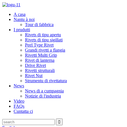
A casa
Nantu à noi
Tour di fabbrica
I prudutti
Rivets di tipu apertu
Rivets di tipu sigillati
Peel Type Rivet
Grandi rivetti a flangia
Rivetti Multi Grip
Rivet di lanterna
Drive Rivet
Rivetti strutturali
Rivet Nut
Strumentu di rivettatura
News
News di a cumpagnia
Notizie di l'industria
Video
FAQs
Cuntatta ci